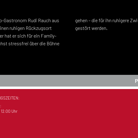
Top-Gastronom Rudi Rauch aus
l nicht durch Bautätigkeiten
 einen ruhigen Rückzugsort
gestört werden.
 hat er sich für ein Family-
hst stressfrei über die Bühne
GSZEITEN:
:
 12:00 Uhr