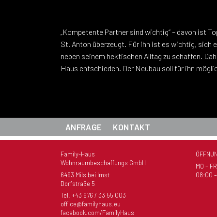
„Kompetente Partner sind wichtig“ – davon ist 
gehen – die für ihn ruhigere Zwischensaison sol
St. Anton überzeugt. Für ihn ist es wichtig, sich
neben seinem hektischen Alltag zu schaffen. Daher
Haus entschieden. Der Neubau soll für ihn möglic
ANFRAGE
KONTAKT
Family-Haus
ÖFFNUN
Wohnraumbeschaffungs GmbH
MO – FR
6493 Mils bei Imst
08:00 –
Dorfstraße 5
Tel.
+43 676 / 33 55 003
office@familyhaus.eu
facebook.com/FamilyHaus