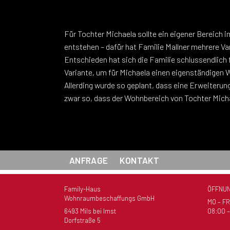
Für Tochter Michaela sollte ein eigener Bereich i
werden muss. Die Family-Haus GmbH geht schli
entstehen – dafür hat Familie Mallner mehrere Va
Bedürfnisse und Wünsche ihrer Kundinnen und 
Entschieden hat sich die Familie schlussendlich f
Variante, um für Michaela einen eigenständigen 
Allerding wurde so geplant, dass eine Erweiterung
zwar so, dass der Wohnbereich von Tochter Mich
ANFRAGE
KONTAKT
Family-Haus
ÖFFNUN
Wohnraumbeschaffungs GmbH
MO – FR
6493 Mils bei Imst
08:00 –
Dorfstraße 5