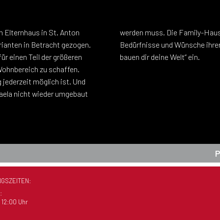
m Elternhaus in St. Anton
eßlich auf individuelle
rianten in Betracht gezogen.
Kunden nach dem Motto „Wir
ür einen Teil der größeren
bauen dir deine Welt“ ein.
Wohnbereich zu schaffen.
 jederzeit möglich ist. Und
aela nicht wieder umgebaut
GSZEITEN:
:
 12:00 Uhr