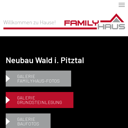
Tog
nav
Neubau Wald i. Pitztal
GALERIE
FAMILYHAUS-FOTOS
GALERIE
GRUNDSTEINLEGUNG
GALERIE
BAUFOTOS